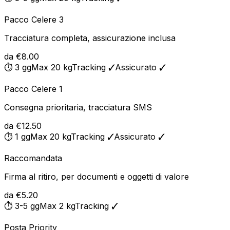
Pacco Celere 3
Tracciatura completa, assicurazione inclusa
da €8.00
⏱
3 gg
Max
20 kg
Tracking ✓
Assicurato ✓
Pacco Celere 1
Consegna prioritaria, tracciatura SMS
da €12.50
⏱
1 gg
Max
20 kg
Tracking ✓
Assicurato ✓
Raccomandata
Firma al ritiro, per documenti e oggetti di valore
da €5.20
⏱
3-5 gg
Max
2 kg
Tracking ✓
Posta Priority