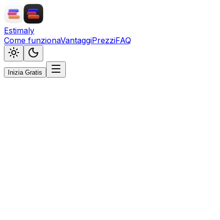
Estimaly
Come funziona
Vantaggi
Prezzi
FAQ
Inizia Gratis
Provalo ORA
Inizia gratis.
Senza carta.